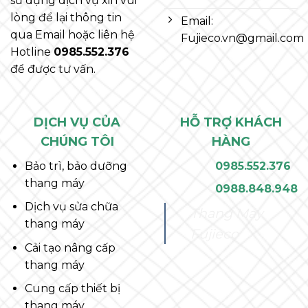
sử dụng dịch vụ xin vui
lòng để lại thông tin
Email:
qua Email hoặc liên hệ
Fujieco.vn@gmail.com
Hotline
0985.552.376
để được tư vấn.
DỊCH VỤ CỦA
HỖ TRỢ KHÁCH
CHÚNG TÔI
HÀNG
Bảo trì, bảo dưỡng
0985.552.376
thang máy
0988.848.948
Dịch vụ sửa chữa
Thang Máy
thang máy
Fujieco
Cải tạo nâng cấp
thang máy
Cung cấp thiết bị
thang máy