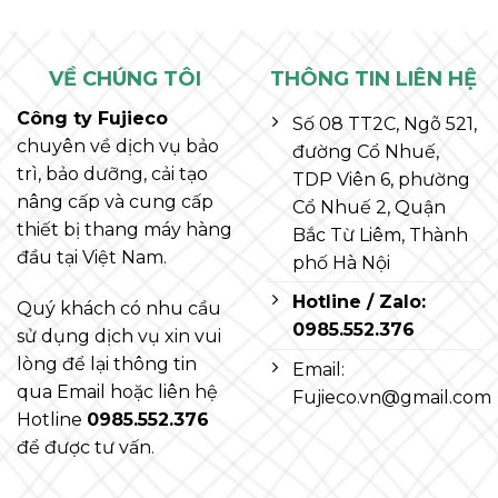
VỀ CHÚNG TÔI
THÔNG TIN LIÊN HỆ
Công ty Fujieco
Số 08 TT2C, Ngõ 521,
chuyên về dịch vụ bảo
đường Cổ Nhuế,
trì, bảo dưỡng, cải tạo
TDP Viên 6, phường
nâng cấp và cung cấp
Cổ Nhuế 2, Quận
thiết bị thang máy hàng
Bắc Từ Liêm, Thành
đầu tại Việt Nam.
phố Hà Nội
Hotline / Zalo:
Quý khách có nhu cầu
0985.552.376
sử dụng dịch vụ xin vui
lòng để lại thông tin
Email:
qua Email hoặc liên hệ
Fujieco.vn@gmail.com
Hotline
0985.552.376
để được tư vấn.