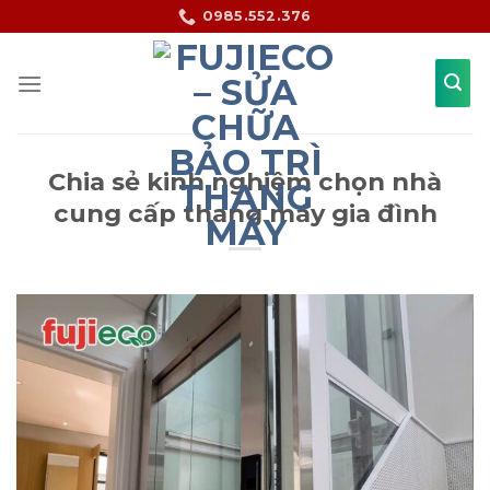
Skip
0985.552.376
to
content
Chia sẻ kinh nghiệm chọn nhà
cung cấp thang máy gia đình